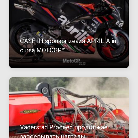
CASE IH sponsorizează APRILIA în
cursa MOTOGP™
Väderstad Proceed продолжает
завоевывать награды