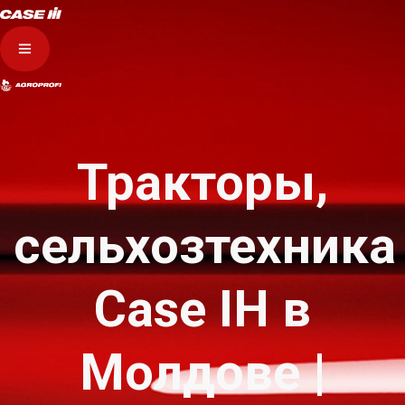
Тракторы,
сельхозтехника
Case IH в
Молдове |