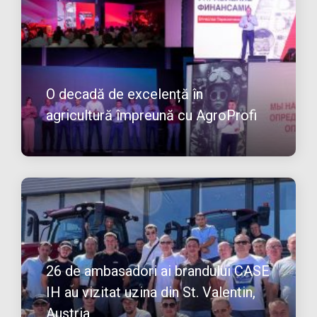
O decadă de excelență în
agricultură împreună cu AgroProfi
26 de ambasadori ai brandului CASE
IH au vizitat uzina din St. Valentin,
Austria