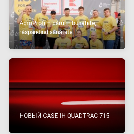
AgroProfi – dăruim bunătate,
răspândind sănătate
НОВЫЙ CASE IH QUADTRAC 715