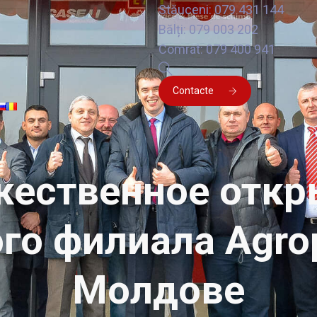
Stăuceni: 079 431 144
Bălți: 079 003 202
Comrat: 079 400 941
Contacte
жественное откр
о филиала Agrop
Молдове