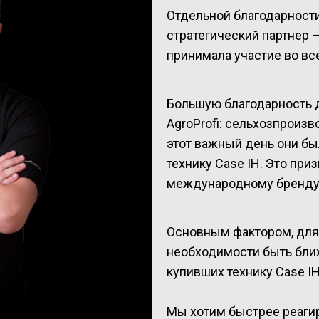
Отдельной благодарност
стратегический партнер —
принимала участие во все
Большую благодарность 
AgroProfi: сельхозпроизв
этот важный день они был
технику Case IH. Это пр
международному бренду 
Основным фактором, для
необходимости быть бли
купивших технику Case IH
Мы хотим быстрее реагир