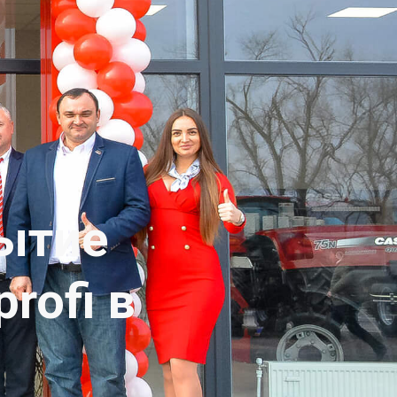
ытие
rofi в