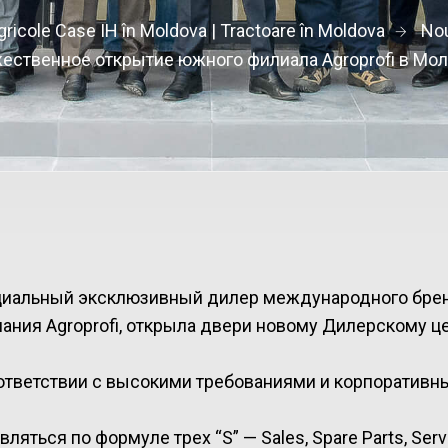
agricole Case IH în Moldova | Tractoare în Moldova
Nou
ественное открытие южного филиала Agroprofi в Мо
ициальный эксклюзивный дилер международного бре
ания Agroprofi, открыла двери новому Дилерскому це
ответствии с высокими требованиями и корпоративн
яться по формуле трех “S” — Sales, Spare Parts, Serv