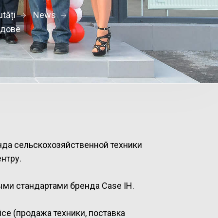
tăți
News
лдове
нда сельскохозяйственной техники
нтру.
ыми стандартами бренда Case IH.
ice (продажа техники, поставка