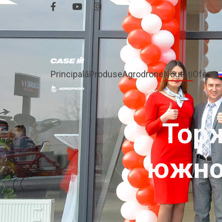
Principală
Produse
Agrodrone
Noutăți
Oferte
Тор
южног