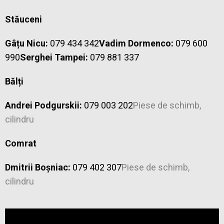
Stăuceni
Gâțu Nicu:
079 434 342
Vadim Dormenco:
079 600
990
Serghei Tampei:
079 881 337
Bălți
Andrei Podgurskii:
079 003 202
Piese de schimb,
cilindru
Comrat
Dmitrii Boșniac:
079 402 307
Piese de schimb,
cilindru