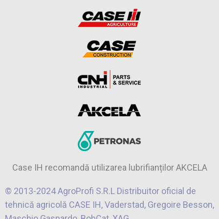
Case IH recomandă utilizarea lubrifianților AKCELA
© 2013-2024 AgroProfi S.R.L Distribuitor oficial de
tehnică agricolă CASE IH, Vaderstad, Gregoire Besson,
Maschio Gaspardo, BobCat, XAG