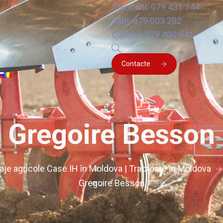
Stăuceni: 079 431 144
Bălți: 079 003 202
Comrat: 079 400 941
Contacte
Gregoire Besson
laje agricole Case IH în Moldova | Tractoare în Moldova
Gregoire Besson