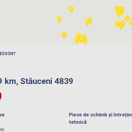
BESSON?
9 km, Stăuceni 4839
se
Piese de schimb și întrețin
tehnică
re