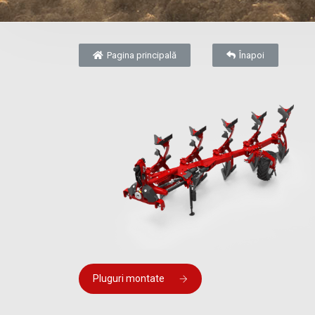
Pagina principală
Înapoi
Pluguri montate