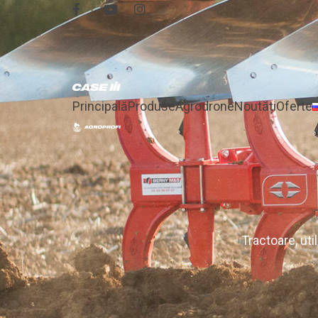
Principală
Produse
Agrodrone
Noutăți
Oferte
Tractoare, uti