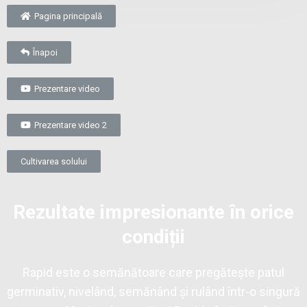
Pagina principală
Înapoi
Prezentare video
Prezentare video 2
Cultivarea solului
Rezultate impresionante în orice
condiții
Rapid este o semănătoare care pregătește patul
germinativ, nivelând, semănând și rulând într-o singură