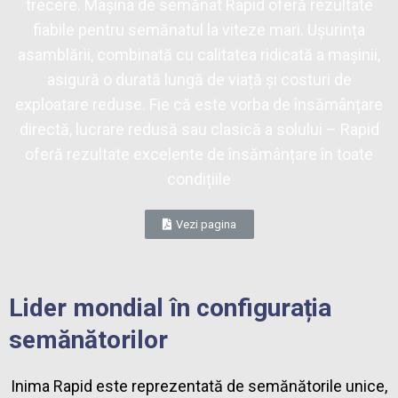
trecere. Mașina de semănat Rapid oferă rezultate
fiabile pentru semănatul la viteze mari. Ușurința
asamblării, combinată cu calitatea ridicată a mașinii,
asigură o durată lungă de viață și costuri de
exploatare reduse. Fie că este vorba de însămânțare
directă, lucrare redusă sau clasică a solului – Rapid
oferă rezultate excelente de însămânțare în toate
condițiile
Vezi pagina
Lider mondial în configurația
semănătorilor
Inima Rapid este reprezentată de semănătorile unice,