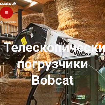
Телескопическ
погрузчики
Bobcat