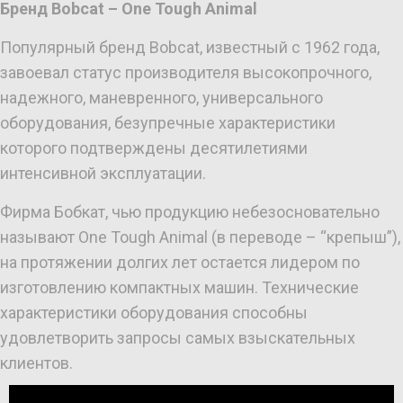
Бренд Bobcat – One Tough Animal
Популярный бренд Bobcat, известный с 1962 года,
завоевал статус производителя высокопрочного,
надежного, маневренного, универсального
оборудования, безупречные характеристики
которого подтверждены десятилетиями
интенсивной эксплуатации.
Фирма Бобкат, чью продукцию небезосновательно
называют One Tough Animal (в переводе – “крепыш”),
на протяжении долгих лет остается лидером по
изготовлению компактных машин. Технические
характеристики оборудования способны
удовлетворить запросы самых взыскательных
клиентов.