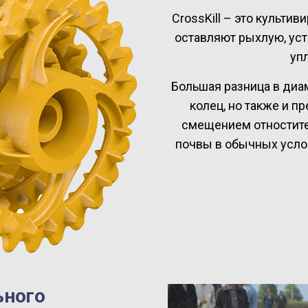
CrossKill
– это культив
оставляют рыхлую, ус
упл
Большая разница в диа
колец, но также и 
смещением отностите
почвы в обычных услов
ьного