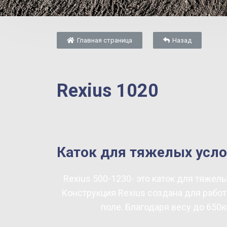
Главная страница
Назад
Rexius 1020
Каток для тяжелых усло
Rexius 500-1230- это каток для тяжелы
Конструкция Rexius создана для рабо
поле. Благодаря весу до 650