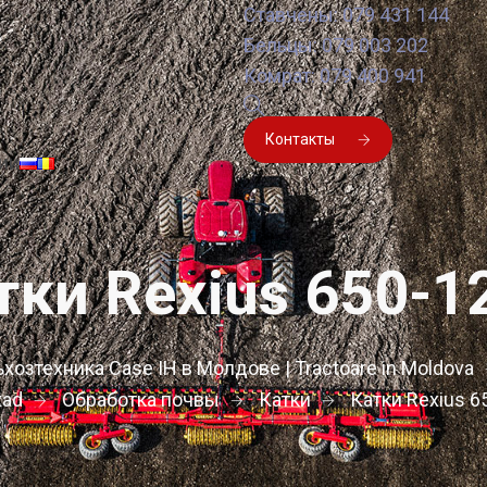
Ставчены: 079 431 144
Бельцы: 079 003 202
Комрат: 079 400 941
Контакты
ии
тки Rexius 650-1
хозтехника Case IH в Молдове | Tractoare in Moldova
tad
Обработка почвы
Катки
Катки Rexius 6