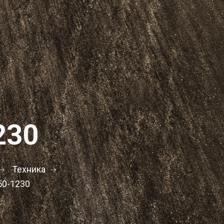
230
Техника
50-1230