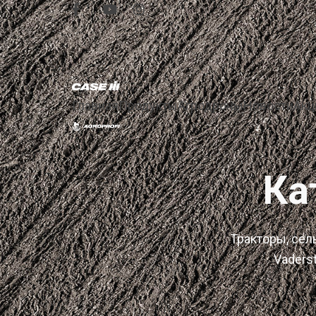
Главная
Продукты
Агродроны
Новости
Акц
Ка
Тракторы, сель
Vaders