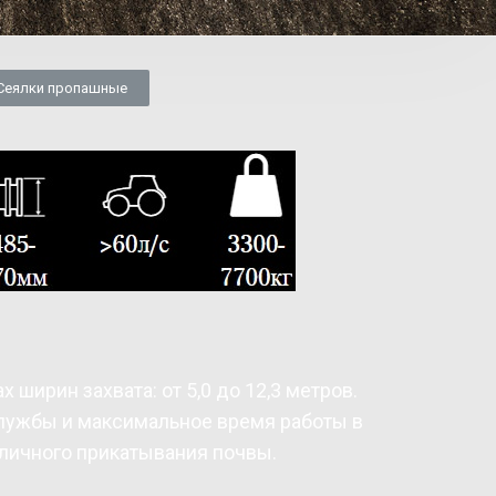
Сеялки пропашные
 ширин захвата: от 5,0 до 12,3 метров.
службы и максимальное время работы в
тличного прикатывания почвы.