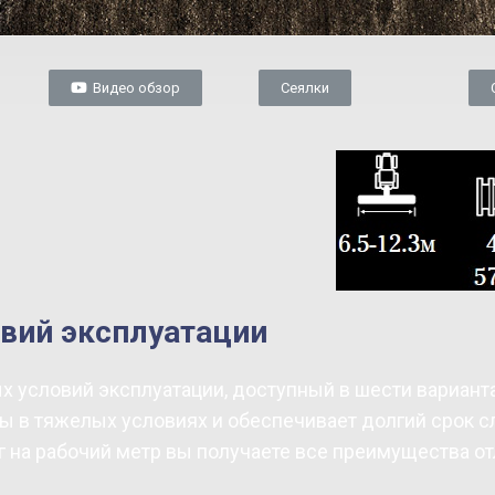
Видео обзор
Сеялки
вий эксплуатации
х условий эксплуатации, доступный в шести вариантах
ты в тяжелых условиях и обеспечивает долгий срок 
кг на рабочий метр вы получаете все преимущества о