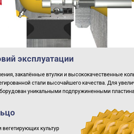
овий эксплуатации
ения, закалённые втулки и высококачественные коль
егированной стали высочайшего качества. Для увели
 оборудован уникальными подпружиненными пластинам
льцо
и вегетирующих культур