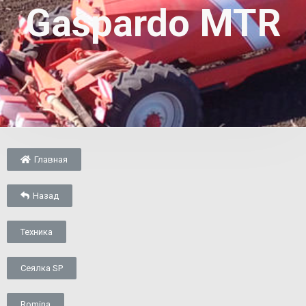
Gaspardo MTR
Главная
Назад
Техника
Сеялка SP
Romina