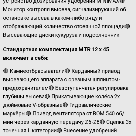
устройство дозирования удобрений MINIMAX
🔴
Монитор контроля высева, сигнализирующий об
остановке высева в каком-либо ряду и
отображающий количество отсеянной площади
🔴
Высевающие диски кукуруза и подсолнечник
Стандартная комплектация MTR 12 x 45
включает в себя:
🔴 Камнеотбрасыватели
🔴 Карданный привод
высевающего аппарата с срезным шплинтом-
предохранителем
🔴 Безступенчатая регулировка
глубины высева
🔴 Прикатывающие колёса 2х
дюймовые V-образные
🔴 Гидравлические
маркёры
🔴 Привод вентилятора от ВОМ 540 об/
мин через карданную передачу Z6-Z8
🔴 Сцепка 3х
точечная II категории
🔴 Внесение удобрений