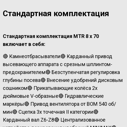
Стандартная комплектация
Стандартная комплектация MTR 8 x 70
включает в себя:
🔴 Камнеотбрасыватели
🔴 Карданный привод
высевающего аппарата с срезным шплинтом-
предохранителем
🔴 Безступенчатая регулировка
глубины посева
🔴 Внесение удобрений дисковым
сошником
🔴 Прикатывающие колёса 2х
дюймовые V-образные
🔴 Гидравлические
маркёры
🔴 Привод вентилятора от ВОМ 540 об/
мин
🔴 Сцепка 3х точечная II категории
🔴
Карданный вал Z6-Z8
🔴 Централизованное