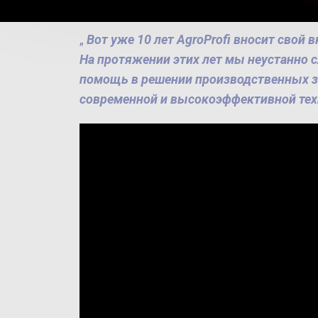
„
Вот уже 10 лет AgroProfi вносит свой
На протяжении этих лет мы неустанно с
помощь в решении производственных з
современной и высокоэффективной те