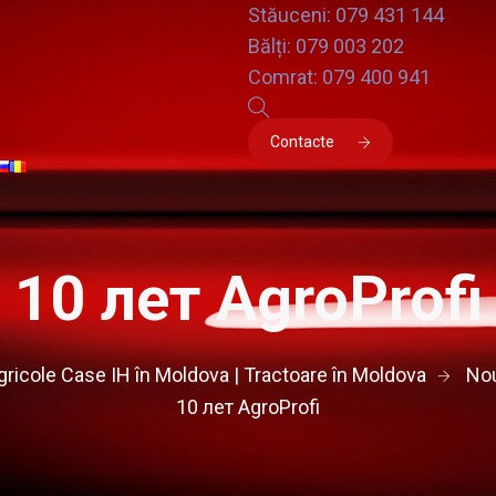
Stăuceni: 079 431 144
Bălți: 079 003 202
Comrat: 079 400 941
Contacte
10 лет AgroProfi
agricole Case IH în Moldova | Tractoare în Moldova
Nou
10 лет AgroProfi