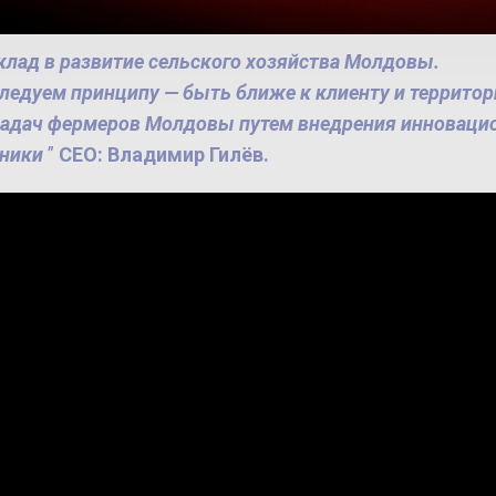
 вклад в развитие сельского хозяйства Молдовы.
ледуем принципу — быть ближе к клиенту и территори
адач фермеров Молдовы путем внедрения инновацио
хники
”
CEO: Владимир
Гилёв.