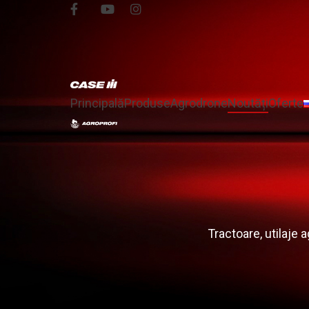
Principală
Produse
Agrodrone
Noutăți
Oferte
Tractoare, utilaje 