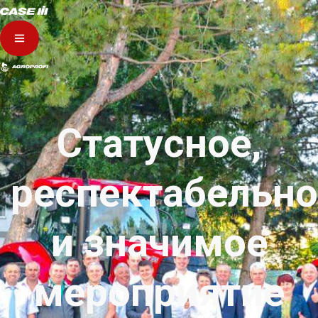
Статусное,
респектабельно
и значимое
мероприятие