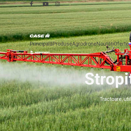
Principală
Produse
Agrodrone
Noutăți
Oferte
Strop
Tractoare, uti