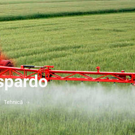
spardo
Tehnică