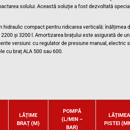
actarea solului. Această soluție a fost dezvoltată special
idraulic compact pentru ridicarea verticală: înălțimea de 
2200 și 3200 l. Amortizarea brațului este asigurată de un 
ferite versiuni: cu regulator de presiune manual, electri
le cu braț ALA 500 sau 600.
POMPĂ
LĂȚIME
LĂȚIME
(L/MIN –
BRAȚ (M)
PISTEI (M
BAR)