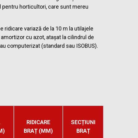
 pentru horticultori, care sunt mereu
ridicare variază de la 10 m la utilajele
amortizor cu azot, atașat la cilindrul de
c sau computerizat (standard sau ISOBUS).
A
RIDICARE
SECȚIUNI
M)
BRAȚ (MM)
BRAȚ