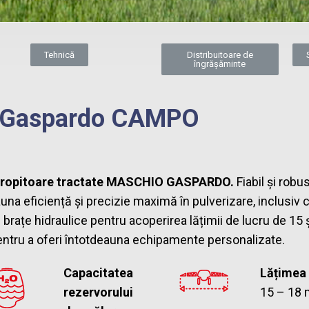
Tehnică
Distribuitoare de
îngrășăminte
o Gaspardo CAMPO
tropitoare tractate MASCHIO GASPARDO.
Fiabil și robu
una eficiență și precizie maximă în pulverizare, inclusiv 
brațe hidraulice pentru acoperirea lățimii de lucru de 15 
pentru a oferi întotdeauna echipamente personalizate.
Capacitatea
Lățimea
rezervorului
15 – 18 