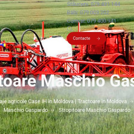
Stăuceni: 079 431 144
Bălți: 079 003 202
Comrat: 079 400 941
Contacte
itoare Maschio Ga
laje agricole Case IH în Moldova | Tractoare în Moldova
Maschio Gaspardo
Stropitoare Maschio Gaspardo