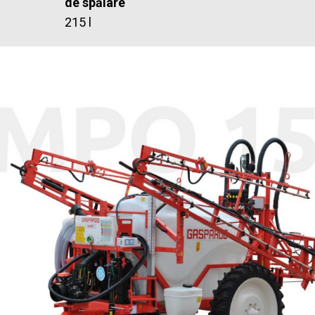
de spălare
215 l