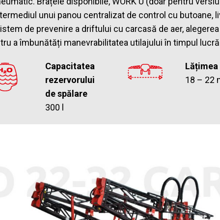
eumatic. Brațele disponibile, WORK U (doar pentru versiun
intermediul unui panou centralizat de control cu butoane,
stem de prevenire a driftului cu carcasă de aer, alegerea 
ntru a îmbunătăți manevrabilitatea utilajului în timpul lucr
Capacitatea
Lățimea
rezervorului
18 – 22 
de spălare
300 l