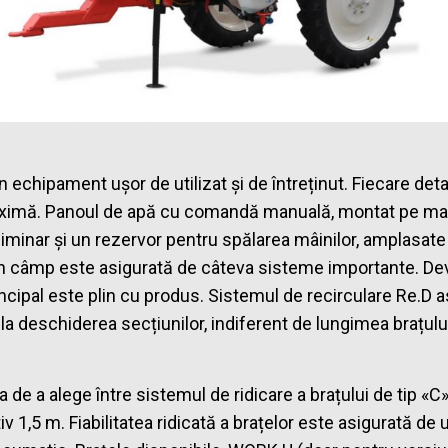
n echipament ușor de utilizat și de întreținut. Fiecare detal
maximă. Panoul de apă cu comandă manuală, montat pe mași
minar și un rezervor pentru spălarea mâinilor, amplasate
ă în câmp este asigurată de câteva sisteme importante. Dev
incipal este plin cu produs. Sistemul de recirculare Re.D a
i la deschiderea secțiunilor, indiferent de lungimea brațulu
 de a alege între sistemul de ridicare a brațului de tip «C»
iv 1,5 m. Fiabilitatea ridicată a brațelor este asigurată d