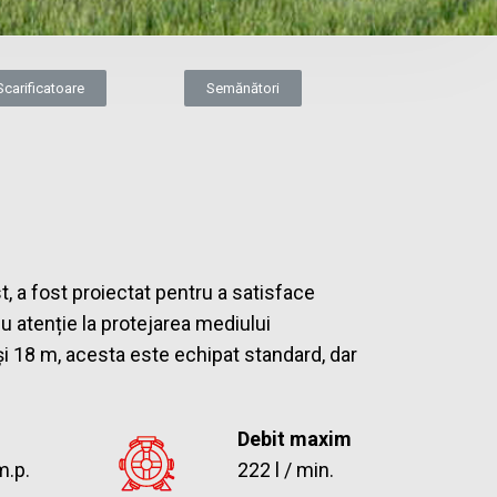
Scarificatoare
Semănători
st, a fost proiectat pentru a satisface
cu atenție la protejarea mediului
și 18 m, acesta este echipat standard, dar
Debit maxim
m.p.
222 l / min.