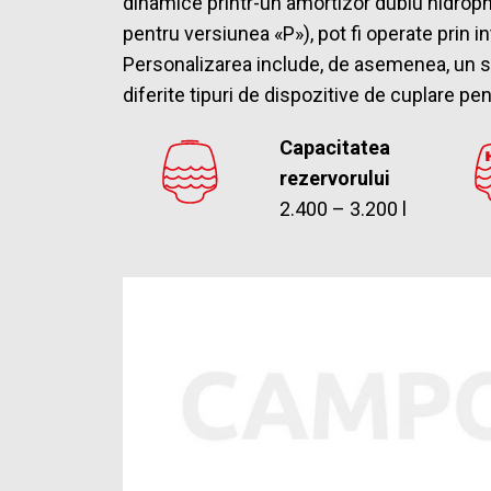
dinamice printr-un amortizor dublu hidropn
pentru versiunea «P»), pot fi operate prin 
Personalizarea include, de asemenea, un si
diferite tipuri de dispozitive de cuplare pe
Capacitatea
rezervorului
2.400 – 3.200 l