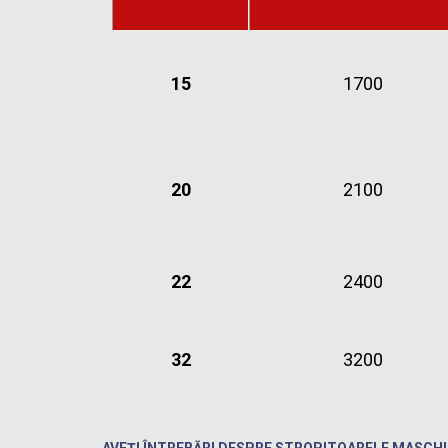
15
1700
20
2100
22
2400
32
3200
AVEȚI ÎNTREBĂRI DESPRE STROPITOARELE MASCH