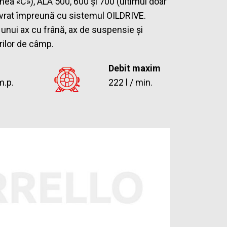
ea «C»), ALA 500, 600 și 700 (ultimul doar
 livrat împreună cu sistemul OILDRIVE.
unui ax cu frână, ax de suspensie și
ărilor de câmp.
Debit maxim
m.p.
222 l / min.