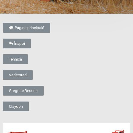
Pagina principală
Înapoi
Tehnică
Vaderstad
Gregoire Besson
Claydon