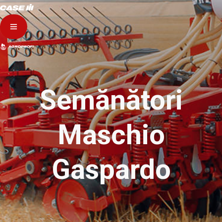
Semănători
Maschio
Gaspardo