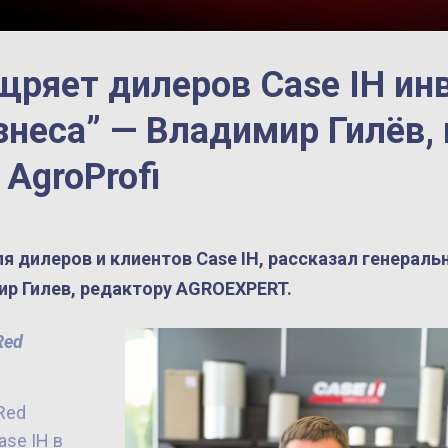
ощряет дилеров Case IH ин
знеса” — Bладимир Гилёв,
 AgroProfi
я дилеров и клиентов Case IH, рассказал генераль
ир Гилев, редактору AGROEXPERT.
Red
Red
se IH в