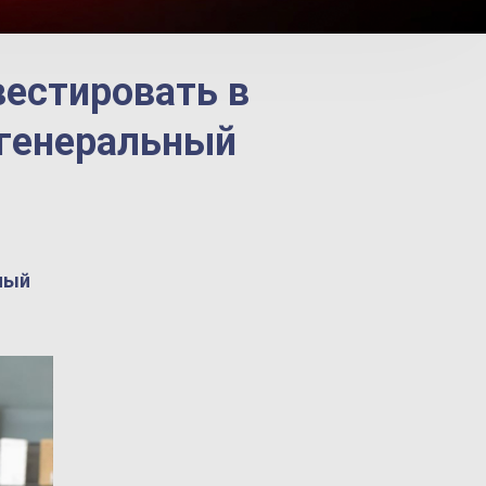
вестировать в
 генеральный
ный