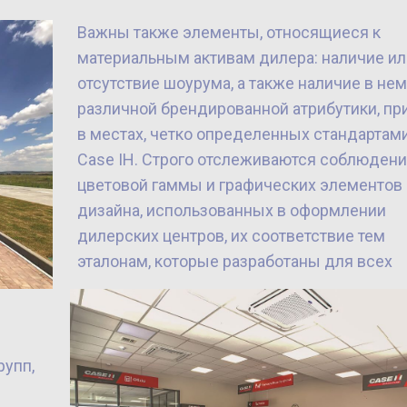
Важны также элементы, относящиеся к
материальным активам дилера: наличие ил
отсутствие шоурума, а также наличие в нем
различной брендированной атрибутики, пр
в местах, четко определенных стандартам
Case IH. Строго отслеживаются соблюден
цветовой гаммы и графических элементов
дизайна, использованных в оформлении
дилерских центров, их соответствие тем
эталонам, которые разработаны для всех
упп,