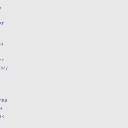
о
ал
ий
ий
дому
тва
и
ак