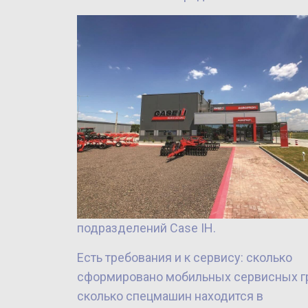
подразделений Case IH.
Есть требования и к сервису: сколько
сформировано мобильных сервисных гр
сколько спецмашин находится в