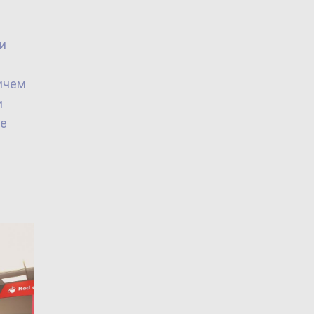
и
ичем
и
ие