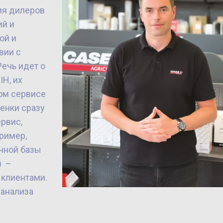
ия дилеров
ий и
ой и
вии с
Речь идет о
IH, их
ом сервисе
ценки сразу
рвис,
пример,
онной базы
) –
 клиентами.
 анализа