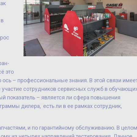
как
 в
прос
ран-
сё это
 ось – профессиональные знания. В этой связи имее
е участие сотрудников сервисных служб в обучающи
ый показатель – является ли сфера повышения
раммы дилера, есть ли в ее рамках сотрудник,
пчастями, и по гарантийному обслуживанию. В целом,
дому из четырех направлений тестирования. Данное