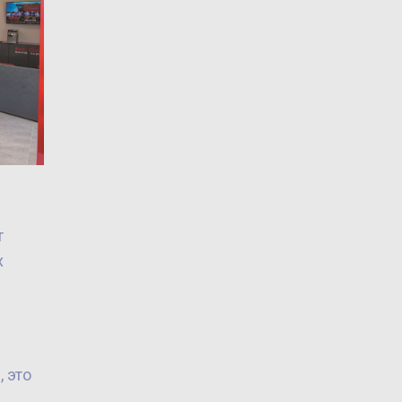
т
х
 это