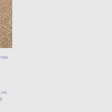
там,
 но
 В