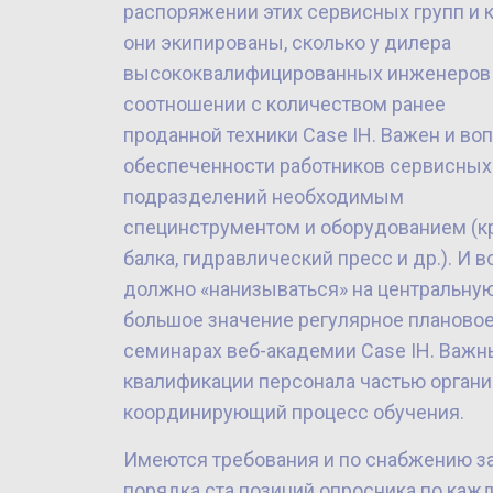
распоряжении этих сервисных групп и 
они экипированы, сколько у дилера
высококвалифицированных инженеров
соотношении с количеством ранее
проданной техники Case IH. Важен и во
обеспеченности работников сервисных
подразделений необходимым
специнструментом и оборудованием (к
балка, гидравлический пресс и др.). И в
должно «нанизываться» на центральную
большое значение регулярное планово
семинарах веб-академии Case IH. Важн
квалификации персонала частью органиг
координирующий процесс обучения.
Имеются требования и по снабжению за
порядка ста позиций опросника по каж