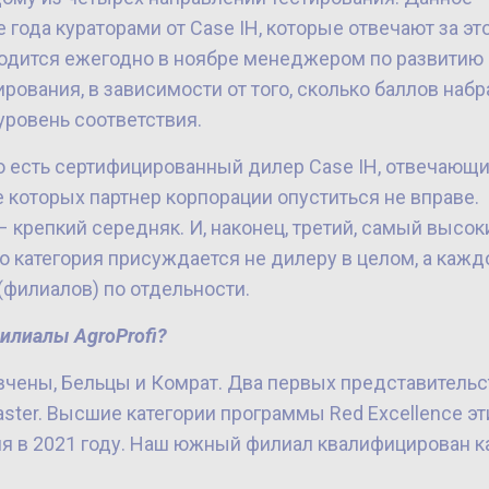
 года кураторами от Case IH, которые отвечают за эт
водится ежегодно в ноябре менеджером по развитию
ирования, в зависимости от того, сколько баллов набр
уровень соответствия.
 то есть сертифицированный дилер Case IH, отвечающ
 которых партнер корпорации опуститься не вправе.
 – крепкий середняк. И, наконец, третий, самый высок
что категория присуждается не дилеру в целом, а каж
(филиалов) по отдельности.
 филиалы
Agro
P
rofi
?
тавчены, Бельцы и Комрат. Два первых представительс
aster. Высшие категории программы Red Excellence эт
ия в 2021 году. Наш южный филиал квалифицирован к