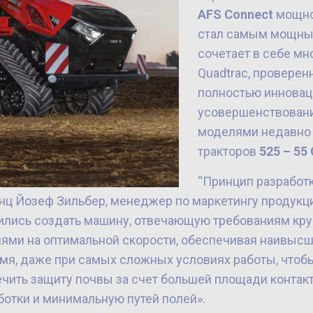
AFS Connect
мощн
стал самым мощным
сочетает в себе м
Quadtrac, проверен
полностью иннова
усовершенствовани
моделями недавно
тракторов
525 – 55
“Принцип разработ
анц Йозеф Зильбер, менеджер по маркетингу продукц
ились создать машину, отвечающую требованиям кр
удиями на оптимальной скорости, обеспечивая наивыс
мя, даже при самых сложных условиях работы, чтоб
чить защиту почвы за счет большей площади контакт
отки и минимальную путей полей».