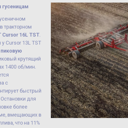
 гусеницам
 гусеничном
 в тракторном
 Cursor 16L TST
.
м у Cursor 13L TST
 пиковую
пиковый крутящий
х 1400 об/мин.
ется
а с
антирует быстрый
. Остановки для
новке более
аме, вмещающих в
лива, что на 11%