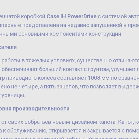
пенчатой коробкой
Case IH PowerDrive
с системой авт
впервые представлена на недавно запущенной в про
анными основными компонентами конструкции.
жители
работы в тяжелых условиях, существенно отличаются
о обеспечивает больший контакт с грунтом, улучшает
тр приводного колеса составляет 1008 мм по сравн
лено не четыре, а пять зацепов, что позволяет выде
гусеницы.
овня производительности
 от своих собратьев новым дизайном капота. Капот,
па к обслуживанию, открывается и закрывается с по