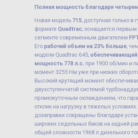
Полная мощность благодаря четырем
Новая модель
715
, доступная только в
формате
Quadtrac
, оснащается первым
сегменте современным двигателем
FPT
Его
рабочий объем на 23% больше
, че
модели Quadtrac 645,
обеспечивающей
мощность 778 л.с.
при 1900 об/мин и 
момент 3255 Нм уже при низких оборота
Высокий крутящий момент обеспечива
двухступенчатой системой турбонаддув
промежуточным охлаждением, что гар
отклик на нагрузку в тяжелых условиях
дозаправки сокращены благодаря уста
широких седельных баков на задней р
общей сложности 1968 л дизельного топ