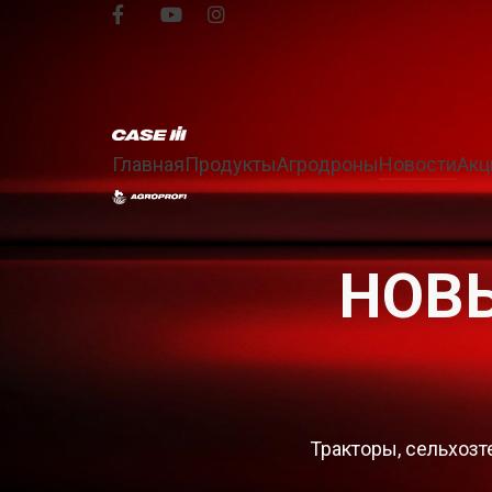
Главная
Продукты
Агродроны
Новости
Акц
НОВЫ
Тракторы, сельхозте