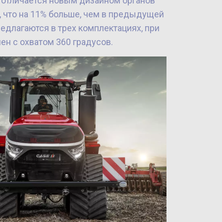
р отличается новым дизайном органов
 что на 11% больше, чем в предыдущей
едлагаются в трех комплектациях, при
н с охватом 360 градусов.