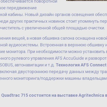
 обеспечивается поворотной
тное передвижение
ской кабины. Новый дизайн органов освещения обес
реди других практичных новинок стоит упомянуть пе
очиститель с увеличенной общей площадью очистки.
нения вещей, а новая обшивка салона оснащена ново
ной аудиосистемы. Встроенная в верхнюю обшивку 
ние монитора. При необходимости можно установить
ого рулевого управления AFS AccuGuide и разворота 
OBUS, автонавигации и т.д.
Технология AFS Connect
, включая двустороннюю передачу данных между тра
енного мониторинга/поддержки машины владельцами
uadtrac 715 состоится на выставке Agritechnica в