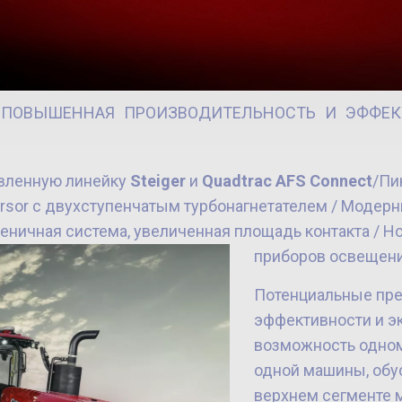
 ПОВЫШЕННАЯ ПРОИЗВОДИТЕЛЬНОСТЬ И ЭФФЕКТ
овленную линейку
Steiger
и
Quadtrac AFS Connect
/Пи
rsor с двухступенчатым турбонагнетателем / Модерн
еничная система, увеличенная площадь контакта / Н
приборов освещени
Потенциальные пре
эффективности и э
возможность одном
одной машины, обус
верхнем сегменте 