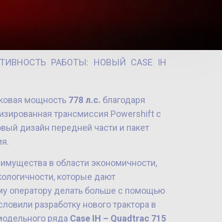
ИВНОСТЬ РАБОТЫ: НОВЫЙ CASE IH
ковая мощность
778 л.с.
благодаря
изированная трансмиссия Powershift с
овый дизайн передней части и пакет
я.
имущества в области экономичности,
кологичности, которые дают
у оператору делать больше с помощью
ловили разработку нового трактора в
модельного ряда
Case IH – Quadtrac 715